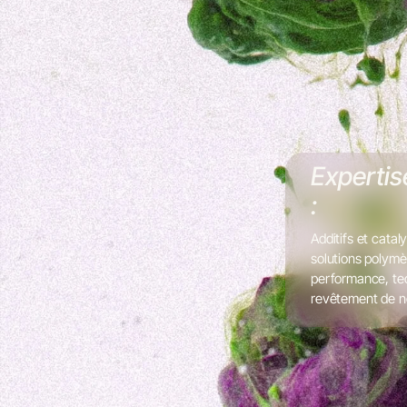
Expertis
:
Additifs et cata
solutions polym
performance, te
revêtement de n