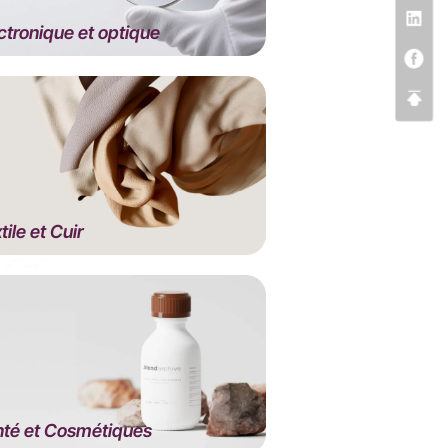
ctronique et optique
tile et Cuir
té et Cosmétiques