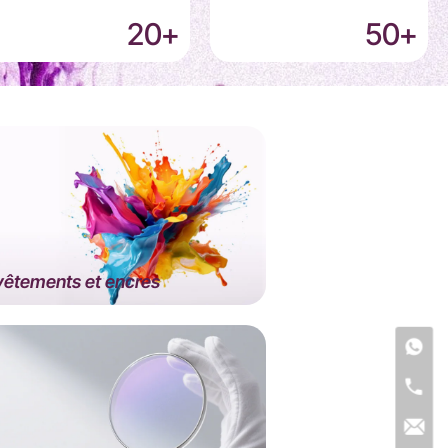
20
+
50
+
êtements et encres