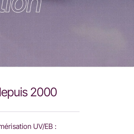
 depuis 2000
mérisation UV/EB :