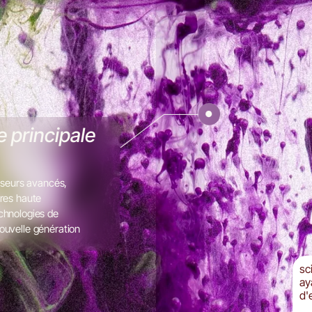
e principale
lyseurs avancés,
ères haute
chnologies de
ouvelle génération
sc
ay
d'