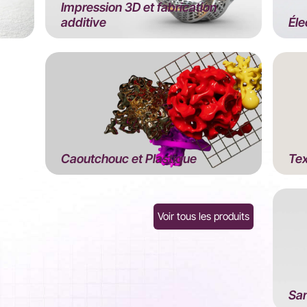
Impression 3D et fabrication
additive
Éle
Caoutchouc et Plastique
Tex
Voir tous les produits
San