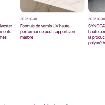
2025.10.09
2025.10.09
Formule de vernis UV haute
SYNOCAT® NEM – 
performance pour supports en
haute performanc
marbre
la production de
polyuréthane