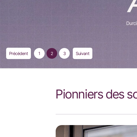
Précédent
1
2
3
Suivant
Pionniers des s