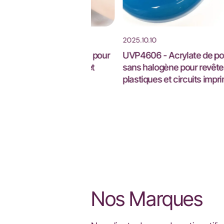
2025.10.10
ulation des gels pour
UVP4606 - Acrylate de polyester
hérapeutiques et
sans halogène pour revêtements
résines UV
plastiques et circuits imprimés
Nos Marques