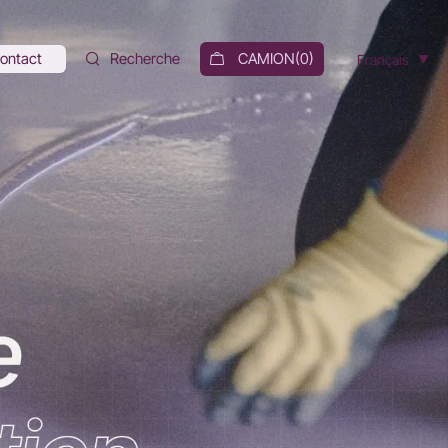
ontact
Recherche
CAMION(
0
)
Français