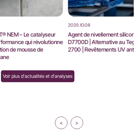
2025.10.08
Le catalyseur
Agent de nivellement silicone UV-
e qui révolutionne
D7700D | Alternative au Tego Rad
 mousse de
2700 | Revêtements UV anti-graffiti
Voir plus d'actualités et d'analyses
<
>