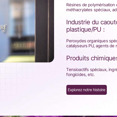
Résines de polymérisation 
méthacrylates spéciaux, ad
Industrie du caou
plastique/PU :
Peroxydes organiques spéc
catalyseurs PU, agents de r
Produits chimique
Tensioactifs spéciaux, ingr
fongicides, etc.
Explorez notre histoire